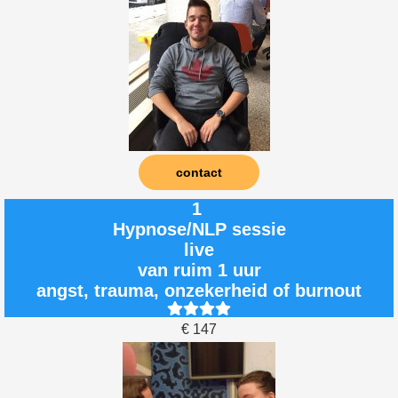
contact
1
Hypnose/NLP sessie
live
van ruim 1 uur
angst, trauma, onzekerheid of burnout
€ 147