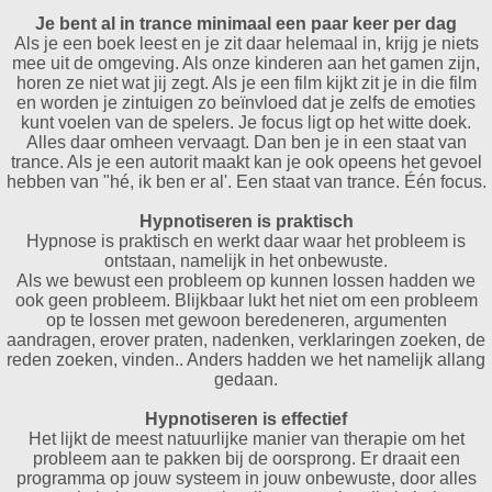
Je bent al in trance minimaal een paar keer per dag
Als je een boek leest en je zit daar helemaal in, krijg je niets
mee uit de omgeving. Als onze kinderen aan het gamen zijn,
horen ze niet wat jij zegt. Als je een film kijkt zit je in die film
en worden je zintuigen zo beïnvloed dat je zelfs de emoties
kunt voelen van de spelers. Je focus ligt op het witte doek.
Alles daar omheen vervaagt. Dan ben je in een staat van
trance. Als je een autorit maakt kan je ook opeens het gevoel
hebben van "hé, ik ben er al'. Een staat van trance. Één focus.
Hypnotiseren is praktisch
Hypnose is praktisch en werkt daar waar het probleem is
ontstaan, namelijk in het onbewuste.
Als we bewust een probleem op kunnen lossen hadden we
ook geen probleem. Blijkbaar lukt het niet om een probleem
op te lossen met gewoon beredeneren, argumenten
aandragen, erover praten, nadenken, verklaringen zoeken, de
reden zoeken, vinden.. Anders hadden we het namelijk allang
gedaan.
Hypnotiseren is effectief
Het lijkt de meest natuurlijke manier van therapie om het
probleem aan te pakken bij de oorsprong. Er draait een
programma op jouw systeem in jouw onbewuste, door alles