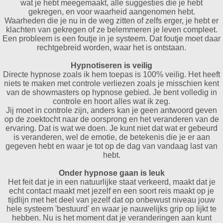
wat je hebt meegemaakt, alle suggesties die je hebt
gekregen, en voor waarheid aangenomen hebt.
Waarheden die je nu in de weg zitten of zelfs erger, je hebt er
klachten van gekregen of ze belemmeren je leven compleet.
Een probleem is een foutje in je systeem. Dat foutje moet daar
rechtgebreid worden, waar het is ontstaan.
Hypnotiseren is veilig
Directe hypnose zoals ik hem toepas is 100% veilig. Het heeft
niets te maken met controle verliezen zoals je misschien kent
van de showmasters op hypnose gebied. Je bent volledig in
controle en hoort alles wat ik zeg.
Jij moet in controle zijn, anders kan je geen antwoord geven
op de zoektocht naar de oorsprong en het veranderen van de
ervaring. Dat is wat we doen. Je kunt niet dat wat er gebeurd
is veranderen, wel de emotie, de betekenis die je er aan
gegeven hebt en waar je tot op de dag van vandaag last van
hebt.
Onder hypnose gaan is leuk
Het feit dat je in een natuurlijke staat verkeerd, maakt dat je
echt contact maakt met jezelf en een soort reis maakt op je
tijdlijn met het deel van jezelf dat op onbewust niveau jouw
hele systeem 'bestuurd' en waar je nauwelijks grip op lijkt te
hebben. Nu is het moment dat je veranderingen aan kunt