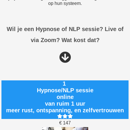
op hun systeem.
Wil je een Hypnose of NLP sessie? Live of
via Zoom? Wat kost dat?
1
Hypnose/NLP sessie
online
van ruim 1 uur
meer rust, ontspanning, en zelfvertrouwen
€ 147