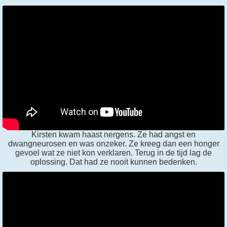
Kirsten kwam haast nergens. Ze had angst en
dwangneurosen en was onzeker. Ze kreeg dan een honger
gevoel wat ze niet kon verklaren. Terug in de tijd lag de
oplossing. Dat had ze nooit kunnen bedenken.