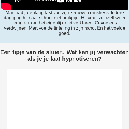
Mart had jarenlang last van zijn zenuwen en stress. Iedere
dag ging hij naar school met buikpijn. Hij vindt zichzelf weer
terug en kan het eigenlijk niet verklaren. Gevoelens
verdwijnen. Mart voelde tinteling in zijn hand. En het voelde
goed.
Een tipje van de sluier.. Wat kan jij verwachten
als je je laat hypnotiseren?
1: Opluchting
Je voelt opluchting. Als of er iets van je af is
gevallen waar je jarenlang mee rondliep. Het
gaat vaak over emoties. Je hebt geen idee
waar ze vandaan komen en je blijft er last