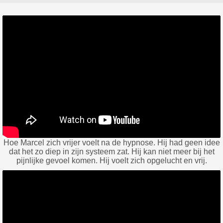
Hoe Marcel zich vrijer voelt na de hypnose. Hij had geen idee
dat het zo diep in zijn systeem zat. Hij kan niet meer bij het
pijnlijke gevoel komen. Hij voelt zich opgelucht en vrij.