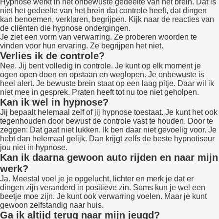
Hypnose werkt in het onbewuste gedeelte van het brein. Dat is
niet het gedeelte van het brein dat controle heeft, dat dingen
kan benoemen, verklaren, begrijpen. Kijk naar de reacties van
de cliënten die hypnose ondergingen.
Je ziet een vorm van verwarring. Ze proberen woorden te
vinden voor hun ervaring. Ze begrijpen het niet.
Verlies ik de controle?
Nee. Jij bent volledig in controle. Je kunt op elk moment je
ogen open doen en opstaan en weglopen. Je onbewuste is
heel alert. Je bewuste brein staat op een laag pitje. Daar wil ik
niet mee in gesprek. Praten heeft tot nu toe niet geholpen.
Kan ik wel in hypnose?
Jij bepaalt helemaal zelf of jij hypnose toestaat. Je kunt het ook
tegenhouden door bewust de controle vast te houden. Door te
zeggen: Dat gaat niet lukken. Ik ben daar niet gevoelig voor. Je
hebt dan helemaal gelijk. Dan krijgt zelfs de beste hypnotiseur
jou niet in hypnose.
Kan ik daarna gewoon auto rijden en naar mijn
werk?
Ja. Meestal voel je je opgelucht, lichter en merk je dat er
dingen zijn veranderd in positieve zin. Soms kun je wel een
beetje moe zijn. Je kunt ook verwarring voelen. Maar je kunt
gewoon zelfstandig naar huis.
Ga ik altijd terug naar mijn jeugd?