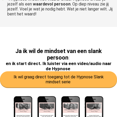
jezelf als een
waardevol persoon
. Op diep niveau zie jij
jezelf. Voel je wat je nodig hebt. Wat je niet langer wilt. Jij
bent het waard!
J
a
i
k
w
i
l
d
e
m
i
n
d
s
e
t
v
a
n
e
e
n
s
l
a
n
k
p
e
r
s
o
o
n
en ik start direct. Ik luister via een video/audio naar
de Hypnose
Ik wil graag direct toegang tot de Hypnose Slank
mindset serie