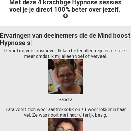
Met deze 4 krachtige Hypnose sessies
voel je je direct 100% beter over jezelf.
E
r
v
a
r
i
n
g
e
n
v
a
n
d
e
e
l
n
e
m
e
r
s
d
i
e
d
e
M
i
n
d
b
o
o
s
t
H
y
p
n
o
s
e
s
e
s
s
i
e
s
h
e
b
b
e
n
g
e
d
a
a
n
.
.
Ik voel mij veel positiever. Ik kan beter alleen zijn en eet niet
meer omdat ik mij alleen voel of verveel.
Sandra
Lara voelt zich weer aantrekkelijk en zit weer lekker in haar
vel. Ze was nooit met haar uiterlijk bezig.